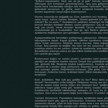
"Şofbeni kapatmadım. Hadi, sen de gir, iyi gelir." Aslında canım
Giderayak seni kırmamam gerekirmişcesine, tıpış tıpış gidiy
İçerde bana hazırlamakta olduğun tatlı tuzaktan habersizim. Bana 
geleceksin sanıyorum. İyi, gelme, zaten sevişecek kıvamda de
senden kapatmanı isteyeceğimi düşünüyorum.
Oturma odasında bir değişiklik var. Evet, kaloriferin önü bomboş.
varsa oraya, halının üzerine dizmişsin. Üzerimi giyinmek için yat
özledin? Bu ne acele.?" Dudaklarının şeklinden anlaşılıyor, bir b
boncuk dökülen damlaları silerken, çayımı getiriyorsun. Çay ve si
bağı yarı çözülü, meme kenarları davetkâr. Canım vermekten ç
unutulmamak için iz bırakabilirim. Sen işe, ben Berlin'e gitmeden
ayaklarıma değdiriyorsun (yeri gelmişken, ayaklarım hala geç ısınır
Ayakparmaklarınla benimkileri gıdıklamaya çalışıyorsun. Olmuyor
kaburgalarına dayalı. Kapalı gözlerle, ellerinin topuklarımı oval
istiyor. Kulak asmıyoruz. Söylenip dursun oracıkta. Hatta soğ
Canan. Beş parmak bir değildir. Her birini tek tek öpüyorsun. Ür
uzadıkça uzasın bu ten yankısı. İçimde bir ayaklanma, ama başk
Bacaklardan yukarıya ustaca yol alan ellerin isteklendirici özellikler
tüm uyarılar geç sayılır.
Bornozumun bağını ne zaman çözdün, üzerimden nasıl sıyırdın onu
yaptığın yer yatağının üzerine kayıyor. Gerçek tüm çıplaklığıyla k
İşte, göründü bile. Realizmin böylesi başdöndürücü. İnsanda akı
çekmene de o yüzden karşı çıkmıyorum. Başımda kavak yelleri es
olup uçarsam, şaşma. Göğüslerimiz buluşuyor. Çifte gülüş. Çok ses
konuşuyor. Zorlanma Canan, teslimiyet kesin. Ellerin kalçalarımda.
seviyorum.
Evet, dudakların. Niye öyle geç geldiler bu kez? Biraz daha yak
demek? Yanındayken çınlat kulağımı. Dinliyorum, konuş, ses ver; y
Yine de aniden kulak zarıma değen ses ürkütüyor beni; "gittiğin
eklenince başım göğe ermiş gibi, bedenim sevinç naraları atıyor
Kulaklarında öpülmedik milimetrekare kalmasın. Al, bunu da al,
kayması, tören sona erdi işareti değil, bunu biliyorum. O yüzden ü
Yüzüstü dönüyorum. Parmakların kaburga kemiklerimi sayar gibi,
mürekkebe batırır gibi, ağzına götürüyorsun. Sırtımdan imzalıyor
zamanımız olsaydı, şöyle bir ömür boyu kadar. Ama o sıra sen b
Öyle parmak hesabı filan yaptığın yok, elinden ne gelirse...Elin kız