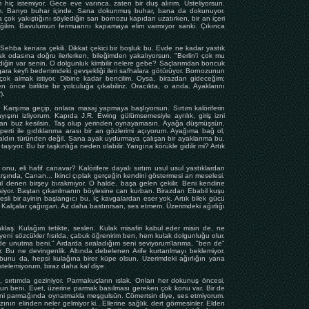
 hiç istemiyor. Gece eve varınca, zaten bir duş alırım. Üsteliyorsun.
orum. Banyo buhar içinde. Sana dokunmuş buhar, bana da dokunuyor.
çok yakıştığını söylediğin sarı bornozu kapıdan uzatırken, bir an içeri
ğilim. Bavulumun fermuarını kapamaya elim varmıyor sanki. Çıkınca
 Sehba kenara çekili. Dikkat çekici bir boşluk bu. Evde ne kadar yastık
ak odasına doğru ilerlerken, bileğimden yakalıyorsun. "Berlin'i çok mu
ildiğin var senin. O dolgunluk kimbilir nelere gebe? Saçlarımdan boncuk
gara keyfi bedenimdeki gevşekliği ileri safhalara götürüyor. Bornozunun
ok almak istiyor. Dibine kadar bencilim. Oysa, birazdan gideceğim;
 önce birlikte bir yolculuğa çıkabiliriz. Oracıkta, o anda. Ayaklarını
).
. Karşıma geçip, onlara masaj yapmaya başlıyorsun. Sırtım kalöriferin
ayışını izliyorum. Kapıda J.R. Ewing gülümsemesiyle ayrılık, giriş izni
uktan buz kesilsin. Taş olup yerinden oynayamasın. Ayağa düşmüşsün,
perti ile gıdıklanma arası bir an gözlerimi açıyorum. Ayağıma bağ ol,
aldırı türünden değil. Sana ayak uydurmaya çalışan bir ayaklanma bu.
 taşıyor. Bu bir taşkınlığa neden olabilir. Yangına körükle gidilir mi? Artık
, eli hafif canavar? Kalörifere dayalı sırtım usul usul yastıklardan
arşında, Canan... İkinci çıplak gerçeğin kendini göstermesi an meselesi.
l denen birşey bırakmıyor. O halde, başa gelen çekilir. Beni kendine
iyor. Baştan çıkarılmanın böylesine can kurban. Birazdan Ebabil kuşu
li bir ayinin başlangıcı bu. İç kavgalardan eser yok. Artık bilek gücü
 Kalçalar çağırgan. Az daha bastırırsan, ses etmem. Üzerimdeki ağırlığı
laş. Kulağım tetikte, seslen. Kulak misafiri kabul eder misin de, ne
eni sözcükler fısılda, çabuk öğrenirim ben, hem kulak dolgunluğu olur.
de unutma beni." Ardarda sıraladığım seni seviyorum'larıma, "ben de"
. Bu ne devingenlik. Altında debelenen Arife kurtarılmayı beklemiyor.
 bunu da, hepsi kulağına birer küpe olsun. Üzerimdeki ağırlığın yana
stelemiyorum, biraz daha kal diye.
 sırtımda geziniyor. Parmakuçların ıslak. Onları her dokunuş öncesi,
sun beni. Evet, üzerine parmak basılması gereken çok konu var. Bir de
eni parmağında oynatmakla meşgulsün. Cömertsin diye, ses etmiyorum.
ının elinden neler gelmiyor ki...Ellerine sağlık, dert görmesinler. Elden