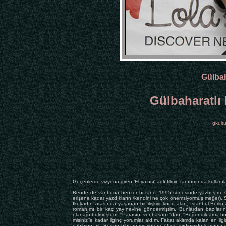
Gülbah
Gülbaharatlı 
gkult
‘
Geçenlerde vizyona giren 'El yazısı' adlı filmin tanıtımında kullanıl
Bende de var buna benzer bi tane. 1995 senesinde yazmışım. O 
erişene kadar yazdıklarını/kendini ne çok önemsiyormuş meğer).
İki kadın arasında yaşanan bir ilişkiyi konu alan, İstanbul-Berlin
romanımı bir kaç yayınevine göndermiştim. Bunlardan bazılarına
olanağı bulmuştum. ''Parasını ver basarız’'dan, ''Beğendik ama bu
misiniz'’e kadar ilginç yorumlar aldım. Fakat aklımda kalan en i
sahibine ait. Bugün gibi anımsıyorum. Ofise girdiğimde karşıma 