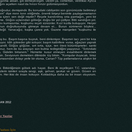
, ağzıma aksan, gık demeyeceğim. Dedim ya, cömertsin, verimkâr. Ayrıca
ğını açarken nasıl da hınzır hınzır gülümsüyordun.
oğrudur, demişsindir. Bu konudaki ciddiyetini son günümüzde belirtmeyi
" diye mırın kırın ettiğimde, önemli birşeyi benimle paylaşamamanın
a içiren sen değil miydin? Reçele bandırılmış orta parmağın, yeni bir
me. Göğüs uçlarından göbeğe doğru bir yol çiziliyor. Bitti sandığım yol,
 kurmasınlar, kuşburnu reçeli sürsünler. Kızıl kızılla buluşuyor. Heryer
unun doğrultusunda gitmeye devam et... Burun sürtmenin böylesi...
eğil. Yanacağız, başka çaresi yok. Gazete manşetleri "kuşburnu ile
rış bu. Başım başına buyruk, beni dinlemiyor. Başımın tacı yeni bir kıta
lluyor, kâh şükreder gibi soluyor; başım kalörifere vursa, ağaçtan yaprak
andil. Göğüs göğüse, sırt sırta, içiçe, ten ötesi bütünlüşmeler; sanki
ruz, hem de bu arayışın son bulma tedirginliğini yaşıyoruz. "Sırtındaki
lim. Gidelim birtanem." Hizmette kusur etmeyen evsahibemi dinlemek
in. Seviyorum demekten dilimizde tüy bitsin. "Komşular duyacak, biraz
masından dolayı yerle bir olursa, Canan? Tüp patlamalarına alışkın bir
r. Bitkinliğimizin göbek adı hayat. Beni ilk reçelleyen T.C. vatandaşı,
erin isimleri sırayla sevgi, aşk, şehvet, şevkat ve güven. Güven en
m. Her ikisi de insan kokuyor. Kokladıkça daha da bir insan oluyorum.
SAN 2012
r Yazılar
azlası İçin