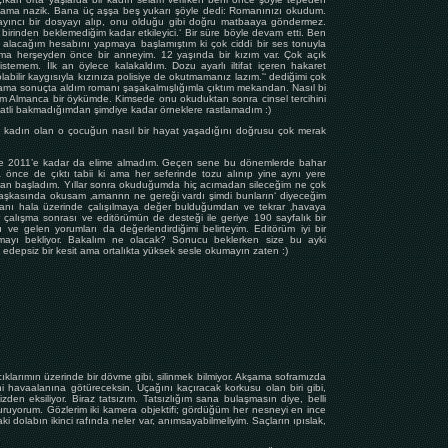
or ama nazik. Bana üç aşşa beş yukarı şöyle dedi: Romanınızı okudum.
yayıncı bir dosyayı alıp, onu olduğu gibi doğru matbaaya göndermez.
birinden beklemediğim kadar etkileyici.‘ Bir süre böyle devam etti. Ben
uç alacağım hesabını yapmaya başlamıştım ki çok ciddi bir ses tonuyla
ma herşeyden önce bir anneyim. 12 yaşında bir kızım var. Çok açık
temem. İlk an öylece kalakaldım. Dozu ayarlı iltifat içeren hakaret
bilir kaygısıyla kızınıza polisiye de okutmamanız lazım.'‘ dediğimi çok
ama sonuçta aldım romanı şaşakalmışlığımla çıktım mekandan. Nasıl bi
tım Almanca bir öykümde. Kimsede onu okuduktan sonra cinsel tercihini
kkatli bakmadığımdan şimdiye kadar örneklere rastlamadım :)
r kadın olan o çocuğun nasıl bir hayat yaşadığını doğrusu çok merak
 ve 2011’e kadar da elime almadım. Geçen sene bu dönemlerde bahar
 önce de çıktı tabii ki ama her seferinde tozu alınıp yine aynı yere
can başladım. Yıllar sonra okuduğumda hiç acımadan sileceğim ne çok
m. Başkasında okusam ‚amannn ne gereği vardı şimdi bunların‘ diyeceğim
manı hala üzerinde çalışılmaya değer bulduğumdan ve tekrar ‚havaya
 çalışma sonrası ve editörümün de desteği ile geriye 190 sayfalık bir
e gelen yorumları da değerlendirdiğimi belirteyim. Editörüm iyi bir
mayı bekliyor. Bakalım ne olacak? Sonucu beklerken size bu ayki
depsiz bir kesit ama ortalıkta yüksek sesle okumayın zaten :)
ıklarımın üzerinde bir dövme gibi, silinmek bilmiyor. Akşama soframızda
i havaalanına götüreceksin. Uçağını kaçıracak korkusu olan biri gibi,
den eksiliyor. Biraz tatsızım. Tatsızlığım sana bulaşmasın diye, belli
ruyorum. Gözlerim iki kamera objektifi; gördüğüm her nesneyi en ince
 dolabın ikinci rafında neler var, anımsayabilmeliyim. Saçların ıpıslak,