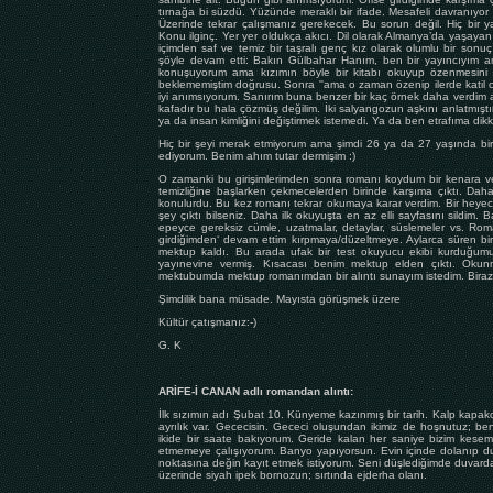
tırnağa bi süzdü. Yüzünde meraklı bir ifade. Mesafeli davranıy
Üzerinde tekrar çalışmanız gerekecek. Bu sorun değil. Hiç bir 
Konu ilginç. Yer yer oldukça akıcı. Dil olarak Almanya’da yaşayan 
içimden saf ve temiz bir taşralı genç kız olarak olumlu bir son
şöyle devam etti: Bakın Gülbahar Hanım, ben bir yayıncıyım a
konuşuyorum ama kızımın böyle bir kitabı okuyup özenmesini is
beklememiştim doğrusu. Sonra ''ama o zaman özenip ilerde katil ola
iyi anımsıyorum. Sanırım buna benzer bir kaç örnek daha verdim 
kafadır bu hala çözmüş değilim. İki salyangozun aşkını anlatmış
ya da insan kimliğini değiştirmek istemedi. Ya da ben etrafıma di
Hiç bir şeyi merak etmiyorum ama şimdi 26 ya da 27 yaşında bi
ediyorum. Benim ahım tutar dermişim :)
O zamanki bu girişimlerimden sonra romanı koydum bir kenara
temizliğine başlarken çekmecelerden birinde karşıma çıktı. Daha
konulurdu. Bu kez romanı tekrar okumaya karar verdim. Bir heye
şey çıktı bilseniz. Daha ilk okuyuşta en az elli sayfasını sildi
epeyce gereksiz cümle, uzatmalar, detaylar, süslemeler vs. Ro
girdiğimden‘ devam ettim kırpmaya/düzeltmeye. Aylarca süren bir
mektup kaldı. Bu arada ufak bir test okuyucu ekibi kurduğumu v
yayınevine vermiş. Kısacası benim mektup elden çıktı. Okun
mektubumda mektup romanımdan bir alıntı sunayım istedim. Biraz e
Şimdilik bana müsade. Mayısta görüşmek üzere
Kültür çatışmanız:-)
G. K
ARİFE-İ CANAN adlı romandan alıntı:
İlk sızımın adı Şubat 10. Künyeme kazınmış bir tarih. Kalp kapakc
ayrılık var. Gececisin. Gececi oluşundan ikimiz de hoşnutuz; ben
ikide bir saate bakıyorum. Geride kalan her saniye bizim kesemiz
etmemeye çalışıyorum. Banyo yapıyorsun. Evin içinde dolanıp du
noktasına değin kayıt etmek istiyorum. Seni düşlediğimde duvardaki
üzerinde siyah ipek bornozun; sırtında ejderha olanı.