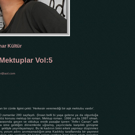
ar Kültür
Mektuplar Vol:5
ur@aol.com
an bir cümle ilgimi çekti: 'Herkesin veremediği bir aşk mektubu vardır'.
zamanlar 280 sayfaydı. (İnsan belli bi yaşa gelene ya da olgunluğa
 Söz konusu mektup bir roman. Mektup roman. 1996 ya da 1997 olmalı.
 arasında geçen ve oldukça erotik pasajlar içeren ''Arife-i Canan'' adlı
 izine geldiğim dönemlerde uğramış, yayıncılarla karşılıklı görüşme
 şekliyle yayınlayamayız. Bu iki kadının birini erkek yapmayı düşünmez
lginç yorum adını anımsamadığım ama Kadıköy taraflarında bir yayınevi
çıkan orta yaşlarda bir kadın selam verirken beni önce şöyle tepeden