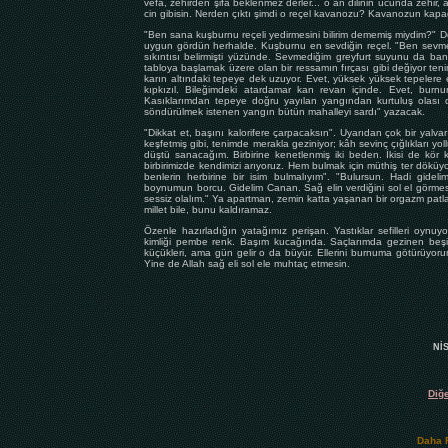
vefa, zehirden şifa beklenmez derler... o an dilinin ucunda zehir
cin gibisin. Nerden çıktı şimdi o reçel kavanozu? Kavanozun kapa
"Ben sana kuşburnu reçeli yedirmesini bilirim dememiş miydim?" D
uygun gördün herhalde. Kuşburnu en sevdiğin reçel. "Ben sevmem
sıkıntısı belirmişti yüzünde. Sevmediğim greyfurt suyunu da ban
tabloya başlamak üzere olan bir ressamın fırçası gibi değiyor teni
karın altındaki tepeye dek uzuyor. Evet, yüksek yüksek tepelere ev
kıpkızıl. Bileğimdeki atardamar kan revan içinde. Evet, burn
Kasıklarımdan tepeye doğru yayılan yangından kurtuluş olası d
söndürülmek istenen yangın bütün mahalleyi sardı" yazacak.
"Dikkat et, başını kalorifere çarpacaksın". Uyarıdan çok bir yalva
keşfetmiş gibi, tenimde merakla geziniyor; kâh sevinç çığlıkları yo
düştü sanacağım. Birbirine kenetlenmiş iki beden. İkisi de kör k
birbirimizde kendimizi arıyoruz. Hem bulmak için müthiş ter döküyo
benlerin herbirine bir isim bulmalıyım". "Bulursun. Hadi gide
boynumun borcu. Gidelim Canan. Sağ elin verdiğini sol el görmes
sessiz olalım." Ya apartman, zemin katta yaşanan bir orgazm patla
millet bile, bunu kaldıramaz.
Özenle hazırladığın yatağımız perişan. Yastıklar sefilleri oynuyo
kimliği pembe renk. Başım kucağında. Saçlarımda gezinen beşizl
küçükleri, ama gün gelir o da büyür. Ellerini burnuma götürüyoru
Yine de Allah sağ eli sol ele muhtaç etmesin.
Nİ
Diğe
Daha F